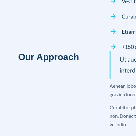
Vestib
Curab
Etiam
+150 
Our Approach
Ut auc
interd
Aenean lobort
gravida lore
Curabitur ph
non. Donec t
vel odio.