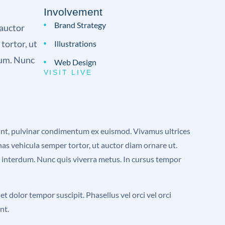
Involvement
Brand Strategy
 auctor
tortor, ut
Illustrations
rdum. Nunc
Web Design
VISIT LIVE
idunt, pulvinar condimentum ex euismod. Vivamus ultrices
as vehicula semper tortor, ut auctor diam ornare ut.
unt interdum. Nunc quis viverra metus. In cursus tempor
t dolor tempor suscipit. Phasellus vel orci vel orci
nt.