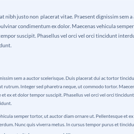
t nibh justo non placerat vitae. Praesent dignissim sem a
, pulvinar condimentum ex dolor. Maecenas vehicula semper 
tempor suscipit. Phasellus vel orci vel orci tincidunt inte
idunt.
nissim sem a auctor scelerisque. Duis placerat dui ac tortor tinc
 ut rutrum. Integer sed pharetra neque, ut commodo tortor. Maecen
 et ex et dolor tempor suscipit. Phasellus vel orci vel orci tincid
idunt.
icula semper tortor, ut auctor diam ornare ut. Pellentesque et ex e
terdum. Nunc quis viverra metus. In cursus tempor purus et tincidu